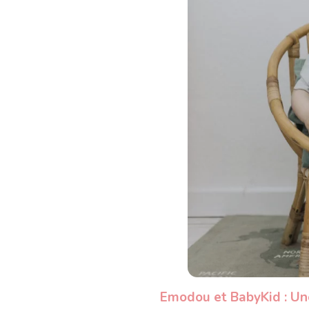
Emodou et BabyKid : Une