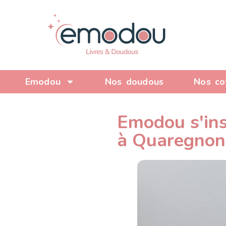
Emodou
Nos doudous
Nos co
Emodou s'ins
à Quaregnon