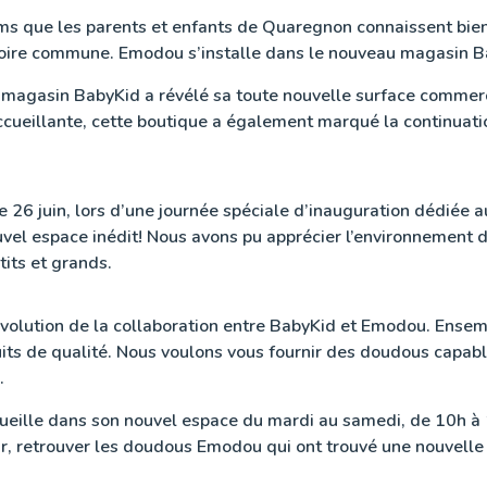
s que les parents et enfants de Quaregnon connaissent bie
stoire commune. Emodou s’installe dans le nouveau magasin 
 le magasin BabyKid a révélé sa toute nouvelle surface comme
ccueillante, cette boutique a également marqué la continuati
e 26 juin, lors d’une journée spéciale d’inauguration dédiée 
ouvel espace inédit! Nous avons pu apprécier l’environnement
tits et grands.
volution de la collaboration entre BabyKid et Emodou. Ensem
uits de qualité. Nous voulons vous fournir des doudous capa
.
eille dans son nouvel espace du mardi au samedi, de 10h à 
ûr, retrouver les doudous Emodou qui ont trouvé une nouvelle